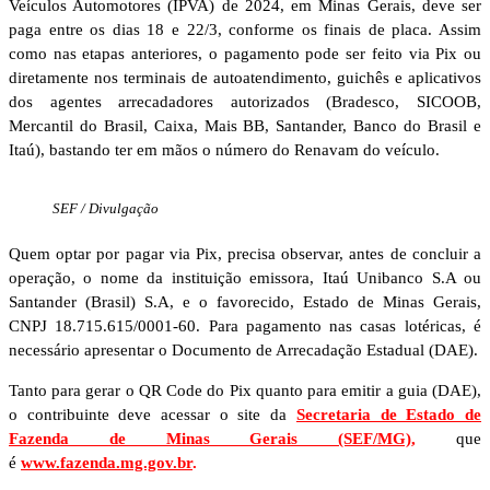
Veículos Automotores (IPVA) de 2024, em Minas Gerais, deve ser
paga entre os dias 18 e 22/3, conforme os finais de placa. Assim
como nas etapas anteriores, o pagamento pode ser feito via Pix ou
diretamente nos terminais de autoatendimento, guichês e aplicativos
dos agentes arrecadadores autorizados (Bradesco, SICOOB,
Mercantil do Brasil, Caixa, Mais BB, Santander, Banco do Brasil e
Itaú), bastando ter em mãos o número do Renavam do veículo.
SEF / Divulgação
Quem optar por pagar via Pix, precisa observar, antes de concluir a
operação, o nome da instituição emissora, Itaú Unibanco S.A ou
Santander (Brasil) S.A, e o favorecido, Estado de Minas Gerais,
CNPJ 18.715.615/0001-60. Para pagamento nas casas lotéricas, é
necessário apresentar o Documento de Arrecadação Estadual (DAE).
Tanto para gerar o QR Code do Pix quanto para emitir a guia (DAE),
o contribuinte deve acessar o site da
Secretaria de Estado de
Fazenda de Minas Gerais (SEF/MG)
,
que
é
www.fazenda.mg.gov.br
.