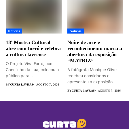
Notícias
Notícias
18ª Mostra Cultural
Noite de arte e
abre com forró e celebra
reconhecimento marca a
a cultura lavrense
abertura da exposição
“MATRIZ”
O Projeto Viva Forró, com
Canelinho da Lua, colocou o
A fotógrafa Monique Olive
público para...
recebeu convidados e
apresentou a exposição
BY
CURTA LAVRAS
AGOSTO 7, 2026
“MATRIZ –...
BY
CURTA LAVRAS
AGOSTO 7, 2026