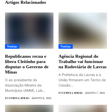
Artigos Relacionados
Notícias
Notícias
Republicanos recua e
Agência Regional do
libera Cleitinho para
Trabalho vai funcionar
disputar o Governo de
na Rodoviária de Lavras
Minas
A Prefeitura de Lavras e a
O ex-presidente da
União firmaram um Termo de
Associação Mineira de
Cessão...
Municípios (AMM), Luís
BY
CURTA LAVRAS
AGOSTO 7, 2026
Eduardo Falcão será...
BY
CURTA LAVRAS
AGOSTO 8, 2026