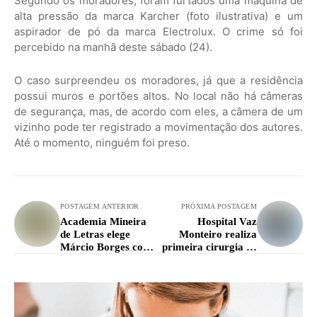
Segundo os moradores, foram furtados uma máquina de
alta pressão da marca Karcher (foto ilustrativa) e um
aspirador de pó da marca Electrolux. O crime só foi
percebido na manhã deste sábado (24).
O caso surpreendeu os moradores, já que a residência
possui muros e portões altos. No local não há câmeras
de segurança, mas, de acordo com eles, a câmera de um
vizinho pode ter registrado a movimentação dos autores.
Até o momento, ninguém foi preso.
POSTAGEM ANTERIOR
PRÓXIMA POSTAGEM
Academia Mineira
Hospital Vaz
de Letras elege
Monteiro realiza
Márcio Borges como
primeira cirurgia de
novo membro
implante coclear