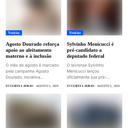
Notícias
Notícias
Agosto Dourado reforça
Sylvinho Menicucci é
apoio ao aleitamento
pré-candidato a
materno e à inclusão
deputado federal
O mês de agosto é marcado
O lavrense Sylvinho
pela campanha Agosto
Menicucci lançou
Dourado, iniciativa
oficialmente sua pré-
dedicada...
candidatura a deputado
BY
CURTA LAVRAS
AGOSTO 5, 2026
BY
CURTA LAVRAS
AGOSTO 5, 2026
federal durante...