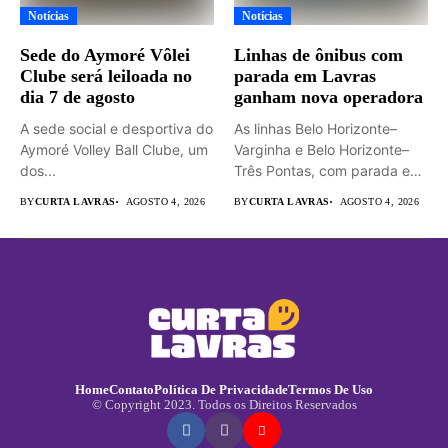
Notícias
Notícias
Sede do Aymoré Vôlei
Linhas de ônibus com
Clube será leiloada no
parada em Lavras
dia 7 de agosto
ganham nova operadora
A sede social e desportiva do
As linhas Belo Horizonte–
Aymoré Volley Ball Clube, um
Varginha e Belo Horizonte–
dos...
Três Pontas, com parada em
Lavras,...
BY
CURTA LAVRAS
AGOSTO 4, 2026
BY
CURTA LAVRAS
AGOSTO 4, 2026
Home
Contato
Política De Privacidade
Termos De Uso
© Copyright 2023. Todos os Direitos Reservados