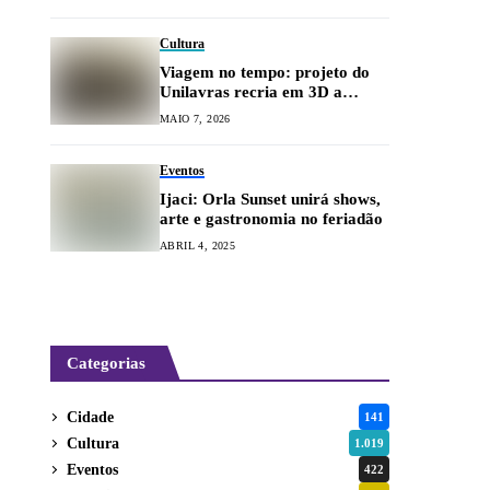
Cultura
Viagem no tempo: projeto do
Unilavras recria em 3D a
arquitetura lavrense da década
MAIO 7, 2026
de 1940
Eventos
Ijaci: Orla Sunset unirá shows,
arte e gastronomia no feriadão
ABRIL 4, 2025
Categorias
Cidade
141
Cultura
1.019
Eventos
422