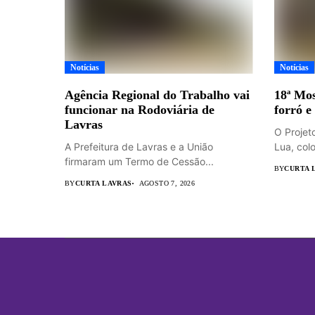
Notícias
Notícias
Agência Regional do Trabalho vai
18ª Mos
funcionar na Rodoviária de
forró e
Lavras
O Projet
A Prefeitura de Lavras e a União
Lua, colo
firmaram um Termo de Cessão...
BY
CURTA 
BY
CURTA LAVRAS
AGOSTO 7, 2026