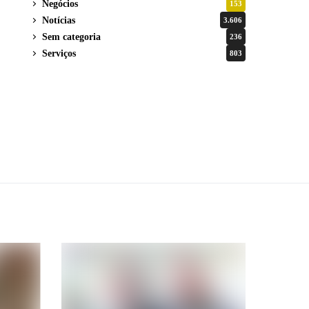
Negócios
153
Notícias
3.606
Sem categoria
236
Serviços
803