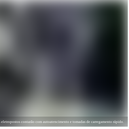
 eletropostos contarão com autoatencimento e tomadas de carregamento rápido.