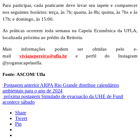
Para participar, cada praticante deve levar seu tapete e comparecer
nos seguintes horários: terça, às 7h; quarta, às 8h; quinta, às 7hs e às
17h; e domingo, às 15:00.
As práticas ocorrem toda semana na Capela Ecumênica da UFLA,
localizada próxima ao prédio da Reitoria.
Mais informações podem ser obtidas pelo e-
mail
vivianepereira@ufla.br
e perfil do Instagram
@yoganacapelaufla.
Fonte: ASCOM/ Ufla
Postagem anterior
ARPA Rio Grande distribue calendários
ambientais para o ano de 2024
próxima postagem
Simulado de evacuação da UHE de Funil
acontece sábado
Share
Tweet
Pin