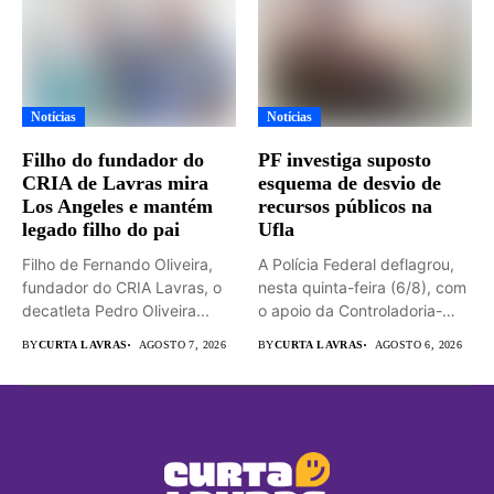
Notícias
Notícias
Filho do fundador do
PF investiga suposto
CRIA de Lavras mira
esquema de desvio de
Los Angeles e mantém
recursos públicos na
legado filho do pai
Ufla
Filho de Fernando Oliveira,
A Polícia Federal deflagrou,
fundador do CRIA Lavras, o
nesta quinta-feira (6/8), com
decatleta Pedro Oliveira...
o apoio da Controladoria-
Geral...
BY
CURTA LAVRAS
AGOSTO 7, 2026
BY
CURTA LAVRAS
AGOSTO 6, 2026