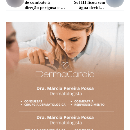
de combate à
Sol III ficou sem
direção perigosa e à
água devido a
perturbação do
manutenção
sossego
operacional, diz
Copasa