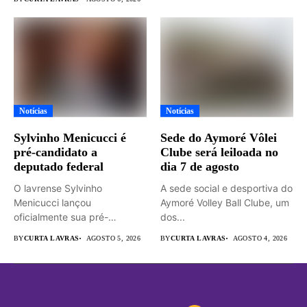
Notícias
Notícias
Sylvinho Menicucci é
Sede do Aymoré Vôlei
pré-candidato a
Clube será leiloada no
deputado federal
dia 7 de agosto
O lavrense Sylvinho
A sede social e desportiva do
Menicucci lançou
Aymoré Volley Ball Clube, um
oficialmente sua pré-
dos...
candidatura a deputado
BY
CURTA LAVRAS
AGOSTO 5, 2026
BY
CURTA LAVRAS
AGOSTO 4, 2026
federal durante...