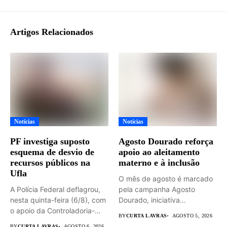
Artigos Relacionados
Notícias
Notícias
PF investiga suposto
Agosto Dourado reforça
esquema de desvio de
apoio ao aleitamento
recursos públicos na
materno e à inclusão
Ufla
O mês de agosto é marcado
A Polícia Federal deflagrou,
pela campanha Agosto
nesta quinta-feira (6/8), com
Dourado, iniciativa
o apoio da Controladoria-
dedicada...
BY
CURTA LAVRAS
AGOSTO 5, 2026
Geral...
BY
CURTA LAVRAS
AGOSTO 6, 2026