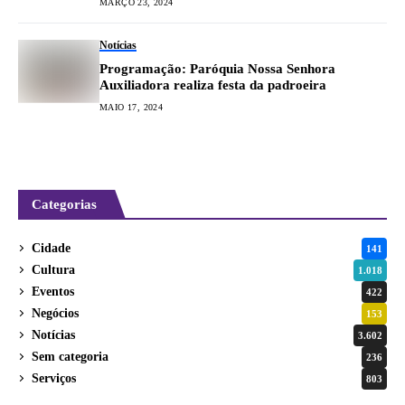
MARÇO 23, 2024
Notícias
Programação: Paróquia Nossa Senhora
Auxiliadora realiza festa da padroeira
MAIO 17, 2024
Categorias
Cidade
141
Cultura
1.018
Eventos
422
Negócios
153
Notícias
3.602
Sem categoria
236
Serviços
803