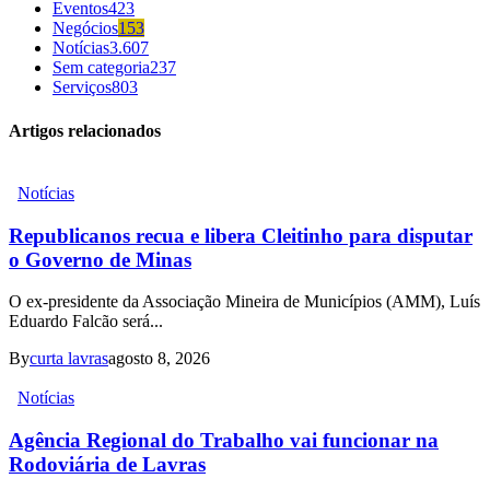
Eventos
423
Negócios
153
Notícias
3.607
Sem categoria
237
Serviços
803
Artigos relacionados
Notícias
Republicanos recua e libera Cleitinho para disputar
o Governo de Minas
O ex-presidente da Associação Mineira de Municípios (AMM), Luís
Eduardo Falcão será...
By
curta lavras
agosto 8, 2026
Notícias
Agência Regional do Trabalho vai funcionar na
Rodoviária de Lavras