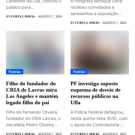
Canelinho da Lua, colocou o
A fotógrafa Monique Olive
público para...
recebeu convidados e
apresentou a exposição
BY
CURTA LAVRAS
AGOSTO 7, 2026
“MATRIZ –...
BY
CURTA LAVRAS
AGOSTO 7, 2026
Notícias
Notícias
Filho do fundador do
PF investiga suposto
CRIA de Lavras mira
esquema de desvio de
Los Angeles e mantém
recursos públicos na
legado filho do pai
Ufla
Filho de Fernando Oliveira,
A Polícia Federal deflagrou,
fundador do CRIA Lavras, o
nesta quinta-feira (6/8), com
decatleta Pedro Oliveira...
o apoio da Controladoria-
Geral...
BY
CURTA LAVRAS
AGOSTO 7, 2026
BY
CURTA LAVRAS
AGOSTO 6, 2026