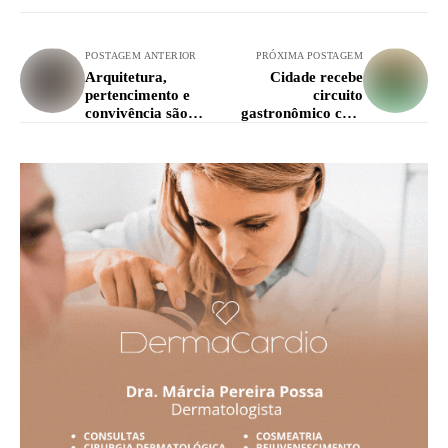
POSTAGEM ANTERIOR
PRÓXIMA POSTAGEM
Arquitetura,
Cidade recebe
pertencimento e
circuito
convivência são
gastronômico com
temas de mostra na
pratos temáticos da
cidade
Copa