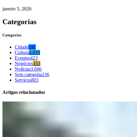
janeiro 5, 2026
Categorias
Categorias
Cidade
141
Cultura
1.019
Eventos
423
Negócios
153
Notícias
3.606
Sem categoria
236
Serviços
803
Artigos relacionados