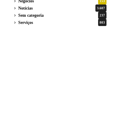
Negócios
153
Notícias
3.607
Sem categoria
237
Serviços
803