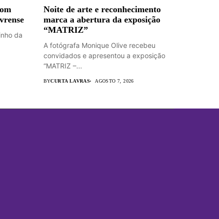
com
Noite de arte e reconhecimento
avrense
marca a abertura da exposição
“MATRIZ”
inho da
A fotógrafa Monique Olive recebeu
convidados e apresentou a exposição
“MATRIZ –...
BY
CURTA LAVRAS
AGOSTO 7, 2026