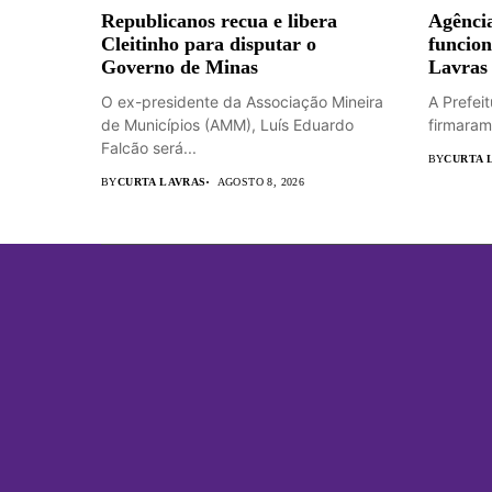
Republicanos recua e libera
Agência
Cleitinho para disputar o
funcion
Governo de Minas
Lavras
O ex-presidente da Associação Mineira
A Prefei
de Municípios (AMM), Luís Eduardo
firmaram
Falcão será...
BY
CURTA 
BY
CURTA LAVRAS
AGOSTO 8, 2026