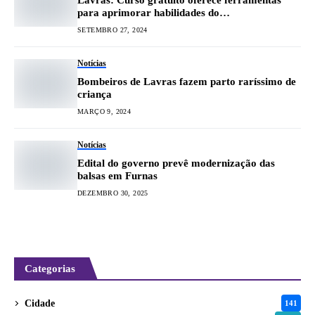
Lavras: Curso gratuito oferece ferramentas
para aprimorar habilidades do
empreendedorismo
SETEMBRO 27, 2024
Notícias
Bombeiros de Lavras fazem parto raríssimo de
criança
MARÇO 9, 2024
Notícias
Edital do governo prevê modernização das
balsas em Furnas
DEZEMBRO 30, 2025
Categorias
Cidade
141