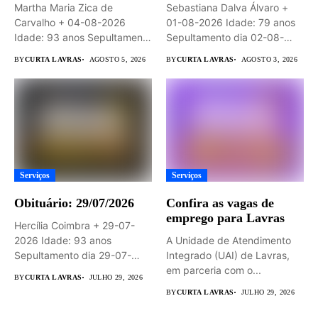
Martha Maria Zica de
Sebastiana Dalva Álvaro +
Carvalho + 04-08-2026
01-08-2026 Idade: 79 anos
Idade: 93 anos Sepultamento
Sepultamento dia 02-08-
dia...
2026 às...
BY
CURTA LAVRAS
AGOSTO 5, 2026
BY
CURTA LAVRAS
AGOSTO 3, 2026
Serviços
Serviços
Obituário: 29/07/2026
Confira as vagas de
emprego para Lavras
Hercília Coimbra + 29-07-
2026 Idade: 93 anos
A Unidade de Atendimento
Sepultamento dia 29-07-
Integrado (UAI) de Lavras,
2026 às 14hs...
em parceria com o...
BY
CURTA LAVRAS
JULHO 29, 2026
BY
CURTA LAVRAS
JULHO 29, 2026