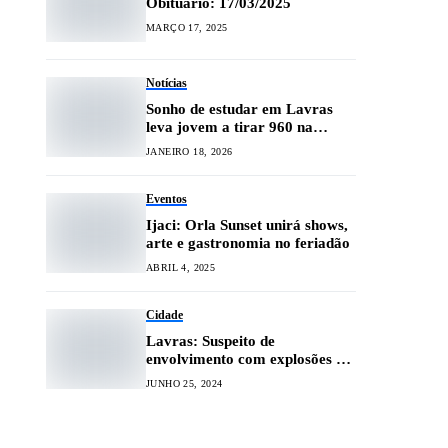
Obituário: 17/03/2025
MARÇO 17, 2025
Notícias
Sonho de estudar em Lavras
leva jovem a tirar 960 na
redação do Enem
JANEIRO 18, 2026
Eventos
Ijaci: Orla Sunset unirá shows,
arte e gastronomia no feriadão
ABRIL 4, 2025
Cidade
Lavras: Suspeito de
envolvimento com explosões de
caixa eletrônico é preso
JUNHO 25, 2024