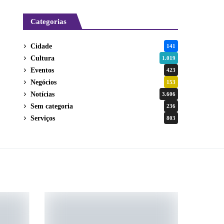
Categorias
Cidade
141
Cultura
1.019
Eventos
423
Negócios
153
Notícias
3.606
Sem categoria
236
Serviços
803