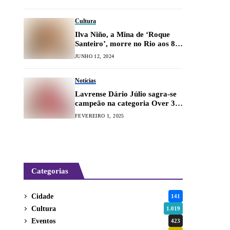
Cultura
Ilva Niño, a Mina de ‘Roque
Santeiro’, morre no Rio aos 89
anos
JUNHO 12, 2024
Notícias
Lavrense Dário Júlio sagra-se
campeão na categoria Over 35
do Rally Piocerá 2025
FEVEREIRO 1, 2025
Categorias
Cidade
141
Cultura
1.019
Eventos
423