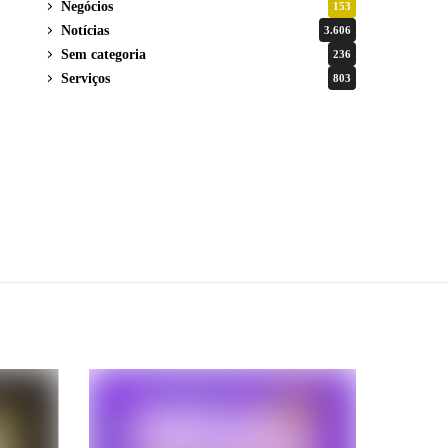
Negócios
153
Notícias
3.606
Sem categoria
236
Serviços
803