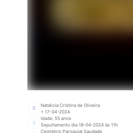
Natalicia Cristina de Oliveira
+ 17-04-2024
Idade: 55 anos
Sepultamento dia 18-04-2024 às 11h
Cemitério Paroquial Saudade