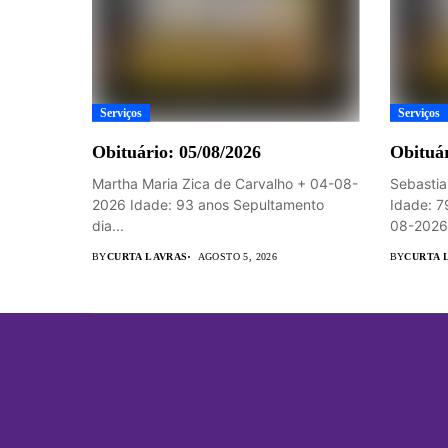
Serviços
Serviços
Obituário: 05/08/2026
Obituár
Martha Maria Zica de Carvalho + 04-08-
Sebastia
2026 Idade: 93 anos Sepultamento
Idade: 7
dia...
08-2026 
BY
CURTA LAVRAS
AGOSTO 5, 2026
BY
CURTA 