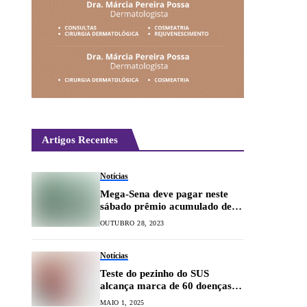
Artigos Recentes
Notícias
Mega-Sena deve pagar neste
sábado prêmio acumulado de
R$ 90 milhões
OUTUBRO 28, 2023
Notícias
Teste do pezinho do SUS
alcança marca de 60 doenças
rastreadas em MG
MAIO 1, 2025