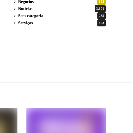
Negócios
152
Notícias
3.601
Sem categoria
235
Serviços
803