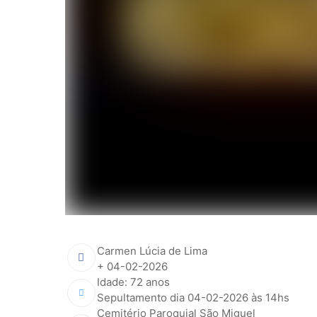
Carmen Lúcia de Lima
+ 04-02-2026
Idade: 72 anos
Sepultamento dia 04-02-2026 às 14hs
Cemitério Paroquial São Miguel