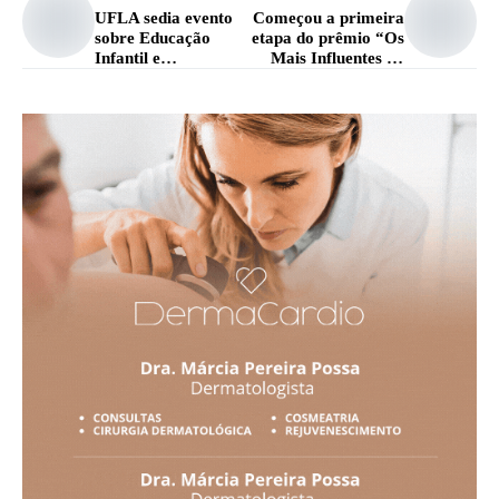
UFLA sedia evento
Começou a primeira
sobre Educação
etapa do prêmio “Os
Infantil e
Mais Influentes do
enfrentamento às
Ano 2025” em
violências sexuais
Lavras
nas infâncias