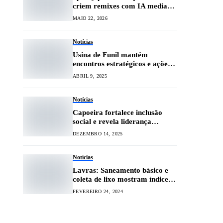
criem remixes com IA mediante
tarifa extra
MAIO 22, 2026
Notícias
Usina de Funil mantém
encontros estratégicos e ações
preventivas
ABRIL 9, 2025
Notícias
Capoeira fortalece inclusão
social e revela liderança
feminina na região
DEZEMBRO 14, 2025
Notícias
Lavras: Saneamento básico e
coleta de lixo mostram índices
positivos, aponta Censo
FEVEREIRO 24, 2024