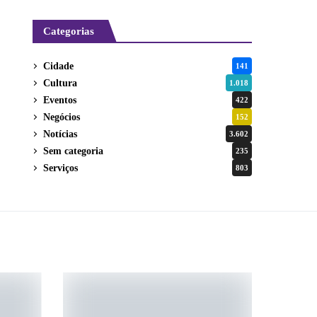
Categorias
Cidade
141
Cultura
1.018
Eventos
422
Negócios
152
Notícias
3.602
Sem categoria
235
Serviços
803