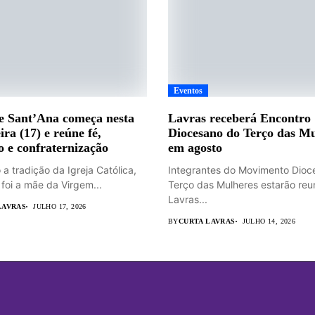
Eventos
e Sant’Ana começa nesta
Lavras receberá Encontro
ira (17) e reúne fé,
Diocesano do Terço das Mu
o e confraternização
em agosto
a tradição da Igreja Católica,
Integrantes do Movimento Dioc
 foi a mãe da Virgem...
Terço das Mulheres estarão re
Lavras...
LAVRAS
JULHO 17, 2026
BY
CURTA LAVRAS
JULHO 14, 2026