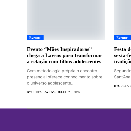
Eventos
Eventos
Evento “Mães Inspiradoras”
Festa d
chega a Lavras para transformar
sexta-fe
a relação com filhos adolescentes
tradiçã
Com metodologia própria o encontro
Segundo 
presencial oferece conhecimento sobre
Sant’Ana
o universo adolescente...
BY
CURTA 
BY
CURTA LAVRAS
JULHO 23, 2026