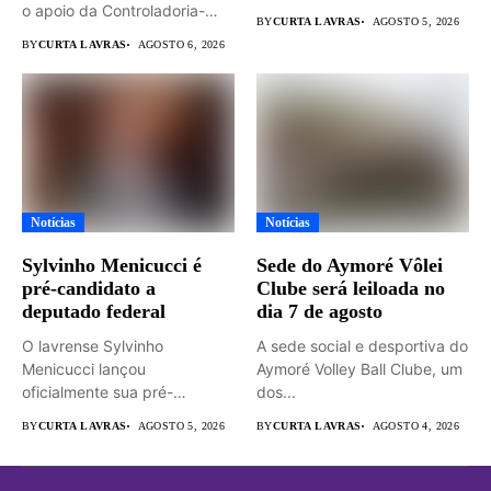
o apoio da Controladoria-
dedicada...
BY
CURTA LAVRAS
AGOSTO 5, 2026
Geral...
BY
CURTA LAVRAS
AGOSTO 6, 2026
Notícias
Notícias
Sylvinho Menicucci é
Sede do Aymoré Vôlei
pré-candidato a
Clube será leiloada no
deputado federal
dia 7 de agosto
O lavrense Sylvinho
A sede social e desportiva do
Menicucci lançou
Aymoré Volley Ball Clube, um
oficialmente sua pré-
dos...
candidatura a deputado
BY
CURTA LAVRAS
AGOSTO 5, 2026
BY
CURTA LAVRAS
AGOSTO 4, 2026
federal durante...