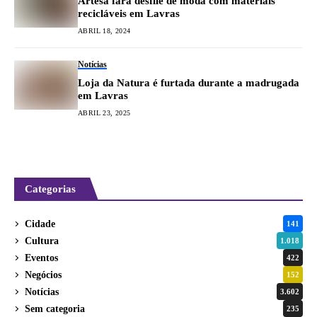
Artesã fará desfile de moda com materiais
recicláveis em Lavras
ABRIL 18, 2024
Notícias
Loja da Natura é furtada durante a madrugada
em Lavras
ABRIL 23, 2025
Categorias
Cidade
141
Cultura
1.018
Eventos
422
Negócios
152
Notícias
3.602
Sem categoria
235