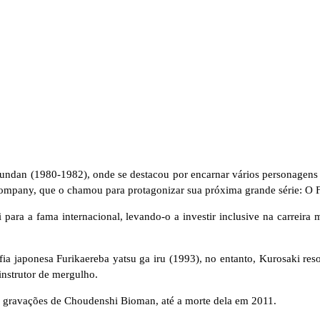
undan (1980-1982), onde se destacou por encarnar vários personagens
pany, que o chamou para protagonizar sua próxima grande série: O Fa
para a fama internacional, levando-o a investir inclusive na carreir
fia japonesa Furikaereba yatsu ga iru (1993), no entanto, Kurosaki re
instrutor de mergulho.
s gravações de Choudenshi Bioman, até a morte dela em 2011.