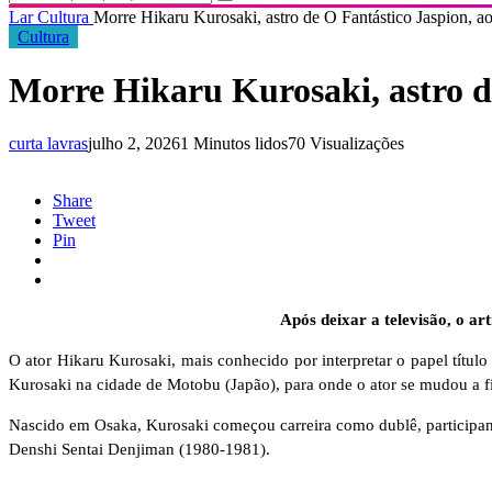
Lar
Cultura
Morre Hikaru Kurosaki, astro de O Fantástico Jaspion, a
Cultura
Morre Hikaru Kurosaki, astro de
curta lavras
julho 2, 2026
1 Minutos lidos
70 Visualizações
Share
Tweet
Pin
Após deixar a televisão, o a
O ator Hikaru Kurosaki, mais conhecido por interpretar o papel títu
Kurosaki na cidade de Motobu (Japão), para onde o ator se mudou a fi
Nascido em Osaka, Kurosaki começou carreira como dublê, participan
Denshi Sentai Denjiman (1980-1981).