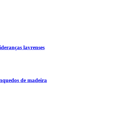
deranças lavrenses
rinquedos de madeira