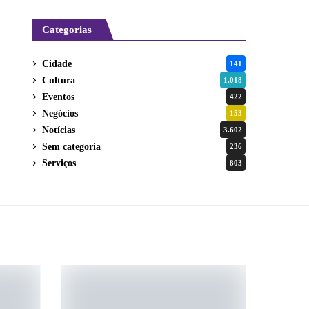
Categorias
Cidade
141
Cultura
1.018
Eventos
422
Negócios
153
Notícias
3.602
Sem categoria
236
Serviços
803