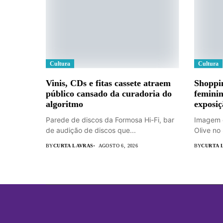
Cultura
Cultura
Vinis, CDs e fitas cassete atraem
Shoppi
público cansado da curadoria do
feminin
algoritmo
exposiç
Parede de discos da Formosa Hi-Fi, bar
Imagem q
de audição de discos que...
Olive no
BY
CURTA LAVRAS
AGOSTO 6, 2026
BY
CURTA 