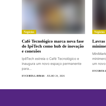
Negócios
Negócios
Café Tecnológico marca nova fase
Lavras
do IpêTech como hub de inovação
minime
e conexões
MiniMark
IpêTech estreia o Café Tecnológico e
minimerc
inaugura um novo espaço permanente
um novo 
para...
BY
CURTA 
BY
CURTA LAVRAS
JULHO 24, 2026