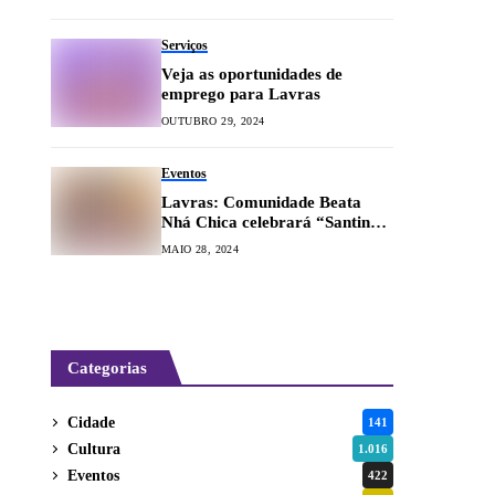
Serviços
Veja as oportunidades de
emprego para Lavras
OUTUBRO 29, 2024
Eventos
Lavras: Comunidade Beata
Nhá Chica celebrará “Santinha
de Baependi”
MAIO 28, 2024
Categorias
Cidade
141
Cultura
1.016
Eventos
422