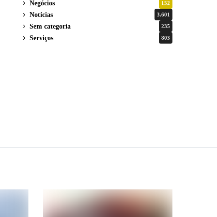
Negócios
152
Notícias
3.601
Sem categoria
235
Serviços
803