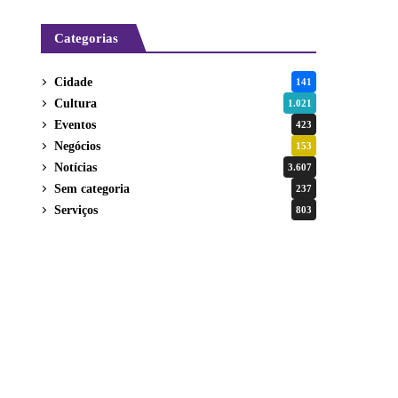
Categorias
Cidade
141
Cultura
1.021
Eventos
423
Negócios
153
Notícias
3.607
Sem categoria
237
Serviços
803