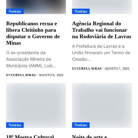
Notícias
Notícias
Republicanos recua e
Agência Regional do
libera Cleitinho para
Trabalho vai funcionar
disputar o Governo de
na Rodoviária de Lavras
Minas
A Prefeitura de Lavras e a
O ex-presidente da
União firmaram um Termo de
Associação Mineira de
Cessão...
Municípios (AMM), Luís
BY
CURTA LAVRAS
AGOSTO 7, 2026
Eduardo Falcão será...
BY
CURTA LAVRAS
AGOSTO 8, 2026
Notícias
Notícias
18ª Mostra Cultural
Noite de arte e