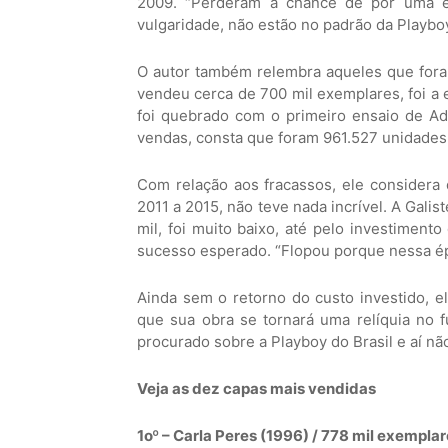
2009. “Perderam a chance de pôr uma es
vulgaridade, não estão no padrão da Playbo
O autor também relembra aqueles que foram
vendeu cerca de 700 mil exemplares, foi a 
foi quebrado com o primeiro ensaio de Adr
vendas, consta que foram 961.527 unidades, 
Com relação aos fracassos, ele considera
2011 a 2015, não teve nada incrível. A Gal
mil, foi muito baixo, até pelo investimen
sucesso esperado. “Flopou porque nessa ép
Ainda sem o retorno do custo investido, el
que sua obra se tornará uma relíquia no 
procurado sobre a Playboy do Brasil e aí não
Veja as dez capas mais vendidas
1oº – Carla Peres (1996) / 778 mil exempla