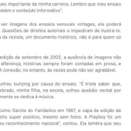
mais importante da minha carreira. Lembro que meu ensaio
também o conteúdo informativo”.
 ver imagens dos ensaios sensuais vintages, ele poderá
. Questões de direitos autoriais o impediram de ilustrá-lo.
a da revista, um documento histórico, não é para quem só
da edição de setembro de 2003, a ausência de imagens não
z diferença, histórias sempre foram contadas em prosa, e
A conexão, no entanto, às vezes pode não ser agradável.
freu bullying por causa do ensaio. “É triste saber que,
brado, minha filha, na escola, sofreu assédio verbal por
lmente se dedica à música.
 como Garota do Fantástico em 1987, e capa da edição de
cho super positivo, mesmo sem fotos. A Playboy foi um
u reconhecimento nacional”, contou. Ela lembra que seu