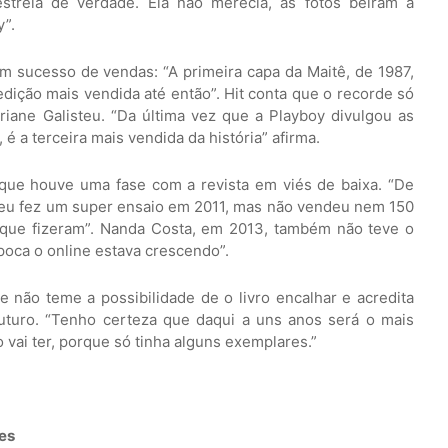
trela de verdade. Ela não merecia, as fotos beiram à
y”.
 sucesso de vendas: “A primeira capa da Maitê, de 1987,
edição mais vendida até então”. Hit conta que o recorde só
iane Galisteu. “Da última vez que a Playboy divulgou as
é a terceira mais vendida da história” afirma.
 que houve uma fase com a revista em viés de baixa. “De
isteu fez um super ensaio em 2011, mas não vendeu nem 150
to que fizeram”. Nanda Costa, em 2013, também não teve o
oca o online estava crescendo”.
e não teme a possibilidade de o livro encalhar e acredita
futuro. “Tenho certeza que daqui a uns anos será o mais
 vai ter, porque só tinha alguns exemplares.”
res