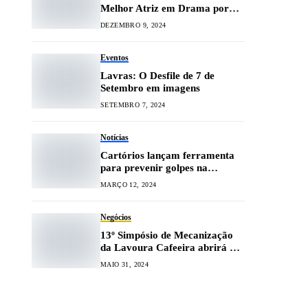
Melhor Atriz em Drama por
‘Ainda Estou Aqui’
DEZEMBRO 9, 2024
Eventos
Lavras: O Desfile de 7 de
Setembro em imagens
SETEMBRO 7, 2024
Notícias
Cartórios lançam ferramenta
para prevenir golpes na
transferência de veículos
MARÇO 12, 2024
Negócios
13º Simpósio de Mecanização
da Lavoura Cafeeira abrirá a
programação da Expocafé
MAIO 31, 2024
2024