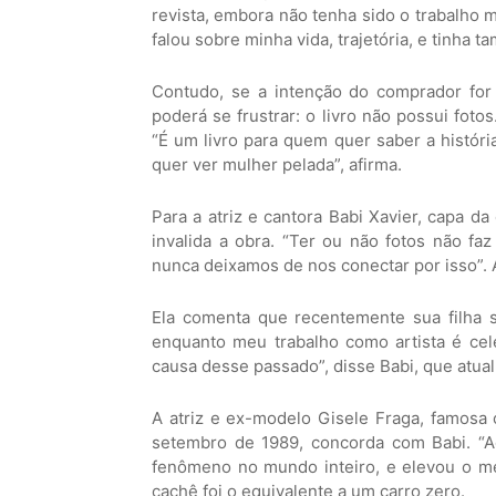
revista, embora não tenha sido o trabalho 
falou sobre minha vida, trajetória, e tinha 
Contudo, se a intenção do comprador for
poderá se frustrar: o livro não possui fotos
“É um livro para quem quer saber a históri
quer ver mulher pelada”, afirma.
Para a atriz e cantora Babi Xavier, capa 
invalida a obra. “Ter ou não fotos não fa
nunca deixamos de nos conectar por isso”. 
Ela comenta que recentemente sua filha so
enquanto meu trabalho como artista é cele
causa desse passado”, disse Babi, que atua
A atriz e ex-modelo Gisele Fraga, famosa
setembro de 1989, concorda com Babi. “A
fenômeno no mundo inteiro, e elevou o me
cachê foi o equivalente a um carro zero.