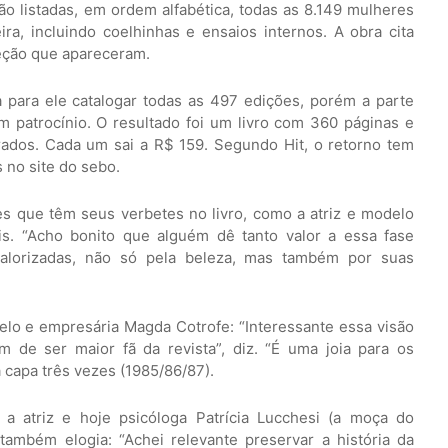
o listadas, em ordem alfabética, todas as 8.149 mulheres
ra, incluindo coelhinhas e ensaios internos. A obra cita
eção que apareceram.
 para ele catalogar todas as 497 edições, porém a parte
sem patrocínio. O resultado foi um livro com 360 páginas e
ados. Cada um sai a R$ 159. Segundo Hit, o retorno tem
 no site do sebo.
s que têm seus verbetes no livro, como a atriz e modelo
is. “Acho bonito que alguém dê tanto valor a essa fase
alorizadas, não só pela beleza, mas também por suas
delo e empresária Magda Cotrofe: “Interessante essa visão
m de ser maior fã da revista”, diz. “É uma joia para os
 capa três vezes (1985/86/87).
a atriz e hoje psicóloga Patrícia Lucchesi (a moça do
 também elogia: “Achei relevante preservar a história da