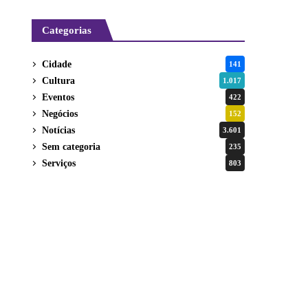
Categorias
Cidade
141
Cultura
1.017
Eventos
422
Negócios
152
Notícias
3.601
Sem categoria
235
Serviços
803