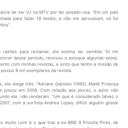
hance de ser VJ na MTV por ter posado nua. “Em um país
hamada para fazer 18 testes, e não me aprovavam, só fui
yboy”.
 razões para reclamar, ele estima ter vendido 10 mil
correr desse período, renovou o estoque algumas vezes.
tento com minhas revistas, e sinto que tenho a missão de
possui 8 mil exemplares da revista.
 ele elege três: “Adriane Galisteu (1995), Maitê Proença
ue posou em 2009. Com relação aos piores, o autor não
gundo ele, não renderam. “Um que é considerado talvez o
 2007, com a surfista Andrea Lopes; difícil alguém gostar
 muito ruim é o que traz a ex-BBB 9 Priscila Pires, de