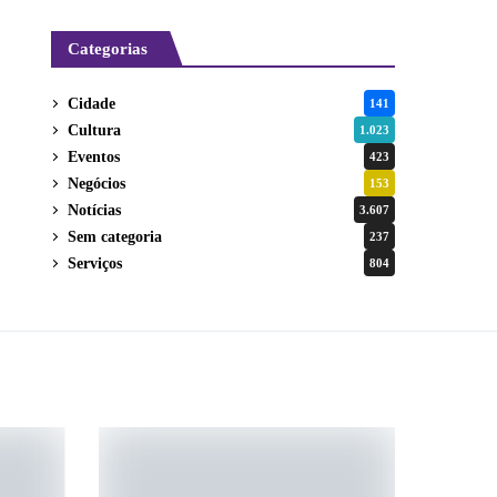
Categorias
Cidade
141
Cultura
1.023
Eventos
423
Negócios
153
Notícias
3.607
Sem categoria
237
Serviços
804