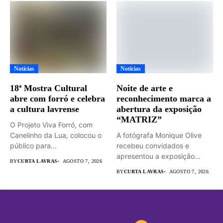
Notícias
Notícias
18ª Mostra Cultural
Noite de arte e
abre com forró e celebra
reconhecimento marca a
a cultura lavrense
abertura da exposição
“MATRIZ”
O Projeto Viva Forró, com
Canelinho da Lua, colocou o
A fotógrafa Monique Olive
público para...
recebeu convidados e
apresentou a exposição
BY
CURTA LAVRAS
AGOSTO 7, 2026
“MATRIZ –...
BY
CURTA LAVRAS
AGOSTO 7, 2026