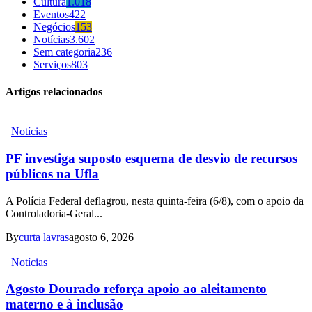
Cultura
1.018
Eventos
422
Negócios
153
Notícias
3.602
Sem categoria
236
Serviços
803
Artigos relacionados
Notícias
PF investiga suposto esquema de desvio de recursos
públicos na Ufla
A Polícia Federal deflagrou, nesta quinta-feira (6/8), com o apoio da
Controladoria-Geral...
By
curta lavras
agosto 6, 2026
Notícias
Agosto Dourado reforça apoio ao aleitamento
materno e à inclusão