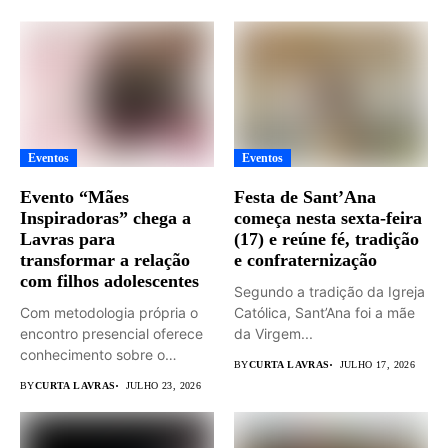
Eventos
Eventos
Evento “Mães
Festa de Sant’Ana
Inspiradoras” chega a
começa nesta sexta-feira
Lavras para
(17) e reúne fé, tradição
transformar a relação
e confraternização
com filhos adolescentes
Segundo a tradição da Igreja
Com metodologia própria o
Católica, Sant’Ana foi a mãe
encontro presencial oferece
da Virgem...
conhecimento sobre o
BY
CURTA LAVRAS
JULHO 17, 2026
universo adolescente...
BY
CURTA LAVRAS
JULHO 23, 2026