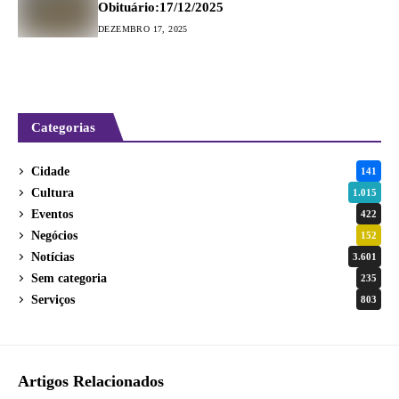
Obituário:17/12/2025
DEZEMBRO 17, 2025
Categorias
Cidade
141
Cultura
1.015
Eventos
422
Negócios
152
Notícias
3.601
Sem categoria
235
Serviços
803
Artigos Relacionados