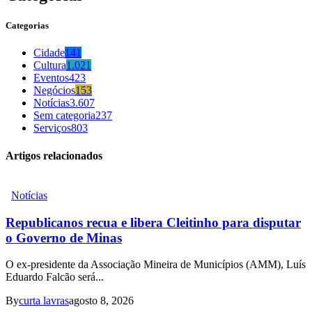
Categorias
Cidade
141
Cultura
1.021
Eventos
423
Negócios
153
Notícias
3.607
Sem categoria
237
Serviços
803
Artigos relacionados
Notícias
Republicanos recua e libera Cleitinho para disputar
o Governo de Minas
O ex-presidente da Associação Mineira de Municípios (AMM), Luís
Eduardo Falcão será...
By
curta lavras
agosto 8, 2026