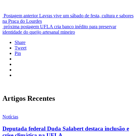
Postagem anterior
Lavras vive um sábado de festa, cultura e sabores
na Praça do Lourdes
próxima postagem
UFLA cria banco inédito para preservar
identidade do queijo artesanal mineiro
Share
Tweet
Pin
Artigos Recentes
Notícias
Deputada federal Duda Salabert destaca inclusão e
crise climática na UFLA