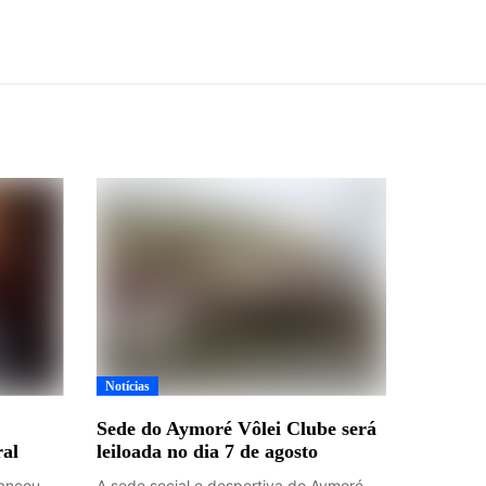
Notícias
Sede do Aymoré Vôlei Clube será
ral
leiloada no dia 7 de agosto
lançou
A sede social e desportiva do Aymoré