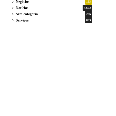
Negócios
153
Notícias
3.602
Sem categoria
236
Serviços
803