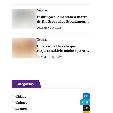
Notícias
Instituições lamentam a morte
de Dr. Sebastião; Sepultamento
será amanhã
DEZEMBRO 9, 2025
Notícias
Lula assina decreto que
reajusta salário mínimo para
R$ 1.518
DEZEMBRO 31, 2024
Categorias
Cidade
141
Cultura
1.018
Eventos
422