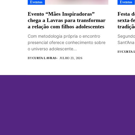
Eventos
Eventos
Evento “Mães Inspiradoras”
Festa d
chega a Lavras para transformar
sexta-fe
a relação com filhos adolescentes
tradiçã
Com metodologia própria o encontro
Segundo 
presencial oferece conhecimento sobre
Sant’Ana
o universo adolescente...
BY
CURTA 
BY
CURTA LAVRAS
JULHO 23, 2026