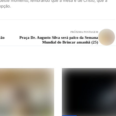
 deste momento, lembrando que a mesa é de Cristo, que a
epção.
PRÓXIMA POSTAGEM
ção
Praça Dr. Augusto Silva será palco da Semana
Mundial do Brincar amanhã (25)