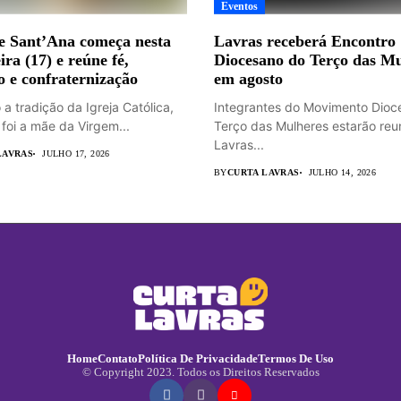
Eventos
e Sant’Ana começa nesta
Lavras receberá Encontro
ira (17) e reúne fé,
Diocesano do Terço das Mu
o e confraternização
em agosto
a tradição da Igreja Católica,
Integrantes do Movimento Dioc
 foi a mãe da Virgem...
Terço das Mulheres estarão re
Lavras...
LAVRAS
JULHO 17, 2026
BY
CURTA LAVRAS
JULHO 14, 2026
Home
Contato
Política De Privacidade
Termos De Uso
© Copyright 2023. Todos os Direitos Reservados