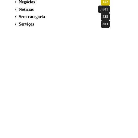
Negócios
152
Notícias
3.601
Sem categoria
235
Serviços
803