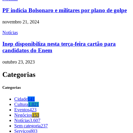
PF indicia Bolsonaro e militares por plano de golpe
novembro 21, 2024
Notícias
Inep disponibiliza nesta terça-feira cartão para
candidatos do Enem
outubro 23, 2023
Categorias
Categorias
Cidade
141
Cultura
1.021
Eventos
423
Negócios
153
Notícias
3.607
Sem categoria
237
Serviços
803