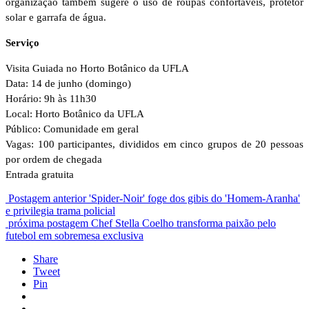
organização também sugere o uso de roupas confortáveis, protetor
solar e garrafa de água.
Serviço
Visita Guiada no Horto Botânico da UFLA
Data: 14 de junho (domingo)
Horário: 9h às 11h30
Local: Horto Botânico da UFLA
Público: Comunidade em geral
Vagas: 100 participantes, divididos em cinco grupos de 20 pessoas
por ordem de chegada
Entrada gratuita
Postagem anterior
'Spider-Noir' foge dos gibis do 'Homem-Aranha'
e privilegia trama policial
próxima postagem
Chef Stella Coelho transforma paixão pelo
futebol em sobremesa exclusiva
Share
Tweet
Pin