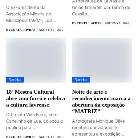
A Prefeitura de Lavras e a
O ex-presidente da
União firmaram um Termo de
Associação Mineira de
Cessão...
Municípios (AMM), Luís
BY
CURTA LAVRAS
AGOSTO 7, 2026
Eduardo Falcão será...
BY
CURTA LAVRAS
AGOSTO 8, 2026
Notícias
Notícias
18ª Mostra Cultural
Noite de arte e
abre com forró e celebra
reconhecimento marca a
a cultura lavrense
abertura da exposição
“MATRIZ”
O Projeto Viva Forró, com
Canelinho da Lua, colocou o
A fotógrafa Monique Olive
público para...
recebeu convidados e
apresentou a exposição
BY
CURTA LAVRAS
AGOSTO 7, 2026