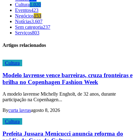
Cultura
1.020
Eventos
423
Negócios
153
Notícias
3.607
Sem categoria
237
Serviços
803
Artigos relacionados
Cultura
Modelo lavrense vence barreiras, cruza fronteiras e
brilha no Copenhagen Fashion Week
A modelo lavrense Michelly Engholt, de 32 anos, durante
participação na Copenhagen...
By
curta lavras
agosto 8, 2026
Cultura
Prefeita Jussara Menicucci anuncia reforma do