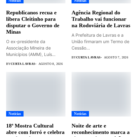
Notícias
Notícias
Republicanos recua e
Agência Regional do
libera Cleitinho para
Trabalho vai funcionar
disputar o Governo de
na Rodoviária de Lavras
Minas
A Prefeitura de Lavras e a
O ex-presidente da
União firmaram um Termo de
Associação Mineira de
Cessão...
Municípios (AMM), Luís
BY
CURTA LAVRAS
AGOSTO 7, 2026
Eduardo Falcão será...
BY
CURTA LAVRAS
AGOSTO 8, 2026
Notícias
Notícias
18ª Mostra Cultural
Noite de arte e
abre com forró e celebra
reconhecimento marca a