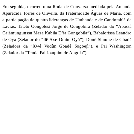
Em seguida, ocorreu uma Roda de Conversa mediada pela Amanda
Aparecida Torres de Oliveira, da Fraternidade Águas de Maria, com
a participação de quatro lideranças de Umbanda e de Candomblé de
Lavras: Tateto Gongolesi Jorge de Gongobira (Zelador do “Abassá
Cajámungunssu Maza Kabila D’ia Gongobila”), Babalorissá Leandro
de Oyá (Zelador do “Ilê Axé Omim Oyá”), Doné Simone de Gbadé
(Zeladora da “Xwê Vodùn Gbadè Sogbejì”), e Pai Washington
(Zelador da “Tenda Pai Joaquim de Angola”).