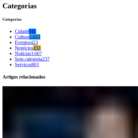
Categorias
Categorias
Cidade
141
Cultura
1.021
Eventos
423
Negócios
153
Notícias
3.607
Sem categoria
237
Serviços
803
Artigos relacionados