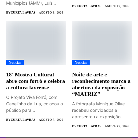
Municípios (AMM), Luís
BY
CURTA LAVRAS
AGOSTO 7, 2026
Eduardo Falcão será...
BY
CURTA LAVRAS
AGOSTO 8, 2026
Notícias
Notícias
18ª Mostra Cultural
Noite de arte e
abre com forró e celebra
reconhecimento marca a
a cultura lavrense
abertura da exposição
“MATRIZ”
O Projeto Viva Forró, com
Canelinho da Lua, colocou o
A fotógrafa Monique Olive
público para...
recebeu convidados e
apresentou a exposição
BY
CURTA LAVRAS
AGOSTO 7, 2026
“MATRIZ –...
BY
CURTA LAVRAS
AGOSTO 7, 2026