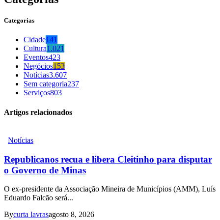
Categorias
Cidade
141
Cultura
1.021
Eventos
423
Negócios
153
Notícias
3.607
Sem categoria
237
Serviços
803
Artigos relacionados
Notícias
Republicanos recua e libera Cleitinho para disputar
o Governo de Minas
O ex-presidente da Associação Mineira de Municípios (AMM), Luís
Eduardo Falcão será...
By
curta lavras
agosto 8, 2026