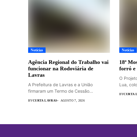
Notícias
Notícias
Agência Regional do Trabalho vai
18ª Mos
funcionar na Rodoviária de
forró e
Lavras
O Projet
A Prefeitura de Lavras e a União
Lua, colo
firmaram um Termo de Cessão...
BY
CURTA 
BY
CURTA LAVRAS
AGOSTO 7, 2026