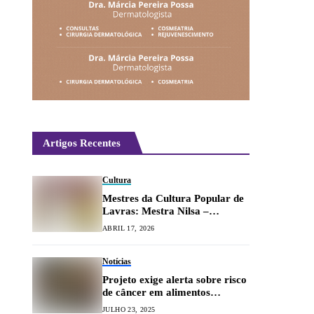
Artigos Recentes
Cultura
Mestres da Cultura Popular de
Lavras: Mestra Nilsa –
Capoeira
ABRIL 17, 2026
Notícias
Projeto exige alerta sobre risco
de câncer em alimentos
ultraprocessados
JULHO 23, 2025