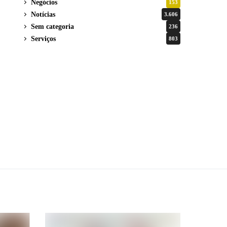
Negócios
153
Notícias
3.606
Sem categoria
236
Serviços
803