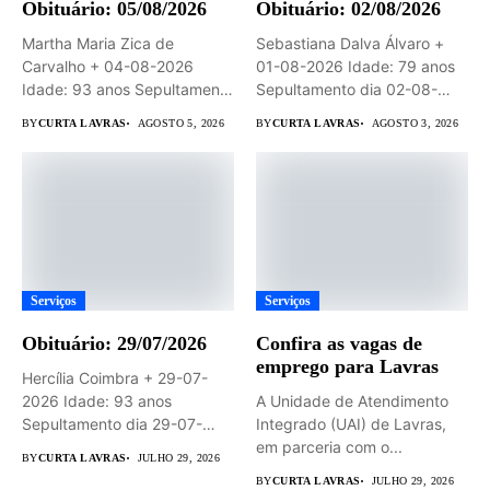
Obituário: 05/08/2026
Obituário: 02/08/2026
Martha Maria Zica de
Sebastiana Dalva Álvaro +
Carvalho + 04-08-2026
01-08-2026 Idade: 79 anos
Idade: 93 anos Sepultamento
Sepultamento dia 02-08-
dia...
2026 às...
BY
CURTA LAVRAS
AGOSTO 5, 2026
BY
CURTA LAVRAS
AGOSTO 3, 2026
Serviços
Serviços
Obituário: 29/07/2026
Confira as vagas de
emprego para Lavras
Hercília Coimbra + 29-07-
2026 Idade: 93 anos
A Unidade de Atendimento
Sepultamento dia 29-07-
Integrado (UAI) de Lavras,
2026 às 14hs...
em parceria com o...
BY
CURTA LAVRAS
JULHO 29, 2026
BY
CURTA LAVRAS
JULHO 29, 2026