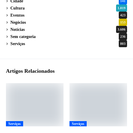
Cidade
141
Cultura
1.019
Eventos
423
Negócios
153
Notícias
3.606
Sem categoria
236
Serviços
803
Artigos Relacionados
Serviços
Serviços