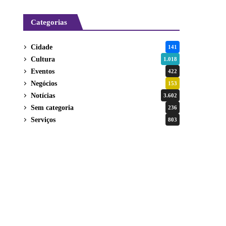
Categorias
Cidade
141
Cultura
1.018
Eventos
422
Negócios
153
Notícias
3.602
Sem categoria
236
Serviços
803