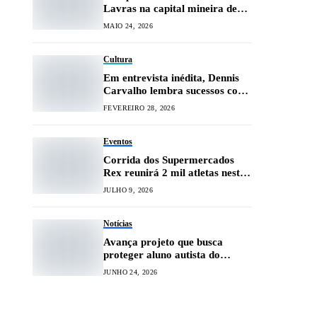
Lavras na capital mineira de
jiu-jitsu em agosto
MAIO 24, 2026
Cultura
Em entrevista inédita, Dennis
Carvalho lembra sucessos com
Gilberto Braga
FEVEREIRO 28, 2026
Eventos
Corrida dos Supermercados
Rex reunirá 2 mil atletas neste
domingo (12)
JULHO 9, 2026
Notícias
Avança projeto que busca
proteger aluno autista do
excesso de ruído
JUNHO 24, 2026