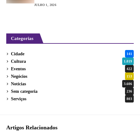
“Cartas para Lavras”
JULHO 1, 2026
Categorias
Cidade
141
Cultura
1.019
Eventos
422
Negócios
153
Notícias
3.606
Sem categoria
236
Serviços
803
Artigos Relacionados