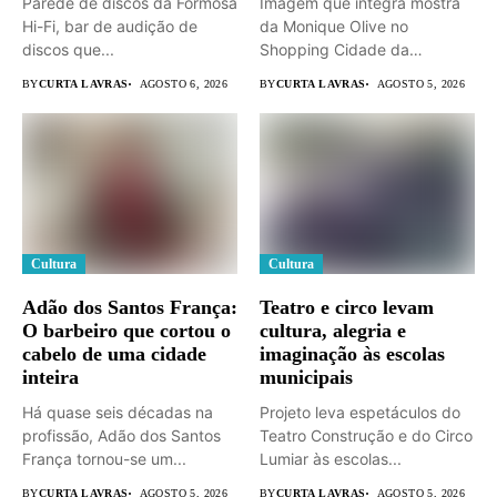
Parede de discos da Formosa
Imagem que integra mostra
Hi-Fi, bar de audição de
da Monique Olive no
discos que...
Shopping Cidade da
Serra. ...
BY
CURTA LAVRAS
AGOSTO 6, 2026
BY
CURTA LAVRAS
AGOSTO 5, 2026
Cultura
Cultura
Adão dos Santos França:
Teatro e circo levam
O barbeiro que cortou o
cultura, alegria e
cabelo de uma cidade
imaginação às escolas
inteira
municipais
Há quase seis décadas na
Projeto leva espetáculos do
profissão, Adão dos Santos
Teatro Construção e do Circo
França tornou-se um...
Lumiar às escolas...
BY
CURTA LAVRAS
AGOSTO 5, 2026
BY
CURTA LAVRAS
AGOSTO 5, 2026