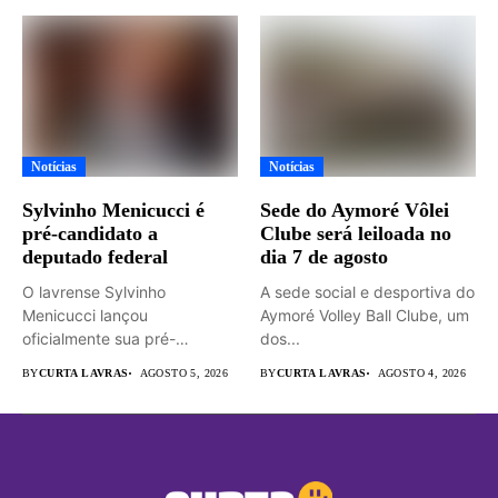
Notícias
Notícias
Sylvinho Menicucci é
Sede do Aymoré Vôlei
pré-candidato a
Clube será leiloada no
deputado federal
dia 7 de agosto
O lavrense Sylvinho
A sede social e desportiva do
Menicucci lançou
Aymoré Volley Ball Clube, um
oficialmente sua pré-
dos...
candidatura a deputado
BY
CURTA LAVRAS
AGOSTO 5, 2026
BY
CURTA LAVRAS
AGOSTO 4, 2026
federal durante...